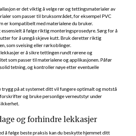
tallasjon er det​ viktig å velge rør⁤ og ‌tettingsmaterialer av
erialer⁢ som ‍passer‍ til bruksområdet, for⁤ eksempel PVC
‍ som er kompatibelt med materialene du bruker.
 essensielt å følge riktig monteringsprosedyre. Sørg for‌ å
utter for å unngå skjeve ⁤kutt. ⁣Bruk deretter riktig​
n, ⁣som sveising eller rørkoblinger.
 lekkasjer er å sikre tettingen‍ rundt rørene og
itet som passer til materialene og applikasjonen. Påfør
 solid tetning, og kontroller nøye etter eventuelle ​
e trygg på at systemet ditt vil fungere optimalt og motstå‌
eforskrifter og bruke‌ personlige verneutstyr under
sikkerhet.
age​ og forhindre lekkasjer
ed å følge⁢ beste praksis kan du beskytte hjemmet ditt