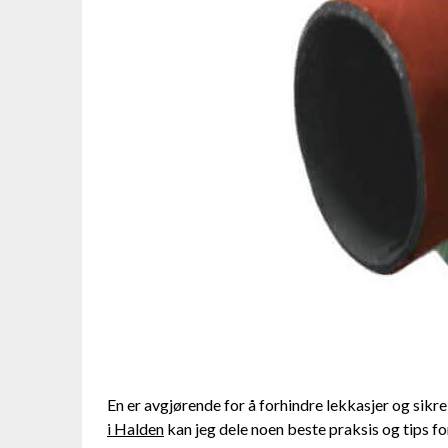
En er avgjørende⁣ for å ‍forhindre lekkasjer og sikr
i Halden
kan jeg dele​ noen⁢ beste praksis ⁢og tips fo