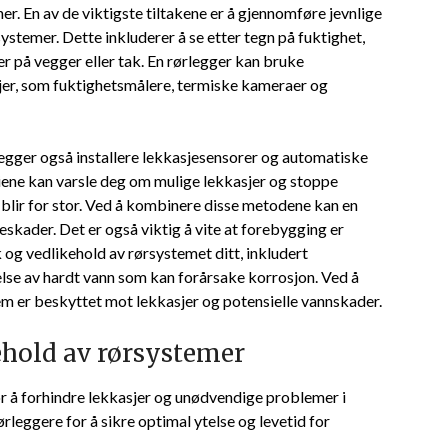
 ​En av de viktigste tiltakene er‌ å‍ gjennomføre ⁣jevnlige
stemer. Dette inkluderer å ‍se etter tegn på fuktighet,
 på⁤ vegger​ eller tak. En‌ rørlegger kan bruke⁤
sjer, som fuktighetsmålere,⁤ termiske⁣ kameraer og
ørlegger også installere lekkasjesensorer og automatiske⁤
ene ​kan varsle deg⁣ om mulige lekkasjer og stoppe
 blir ⁢for‌ stor. Ved å kombinere ⁢disse metodene kan en⁤
sjeskader. Det er​ også viktig å vite at forebygging er
 og vedlikehold av rørsystemet ditt,‍ inkludert
gåelse av hardt vann som kan forårsake‌ korrosjon. Ved å
hjem er beskyttet mot lekkasjer og potensielle vannskader.
ehold av ⁤rørsystemer
or ⁢å‍ forhindre lekkasjer og unødvendige problemer i
leggere for å sikre optimal​ ytelse og levetid for ​