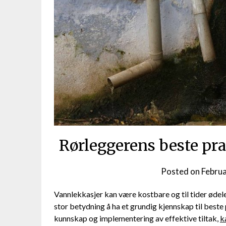
Rørleggerens beste pra
Posted on
Februa
Vannlekkasjer kan ⁣være kostbare og til tider‍ ødel
‌stor‌ betydning⁢ å ha ​et grundig kjennskap til best
kunnskap⁢ og implementering av effektive tiltak,⁤
k