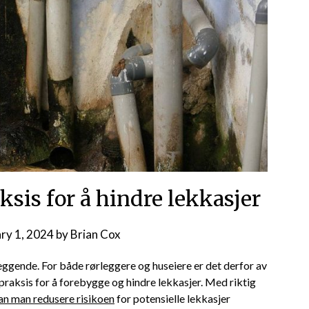
ksis for å hindre lekkasjer
ry 1, 2024
by
Brian Cox
eggende. For både rørleggere og huseiere⁤ er⁢ det derfor av
e praksis for å forebygge ⁣og hindre lekkasjer. Med⁤ riktig
an man redusere‍ risikoen
for potensielle⁣ lekkasjer