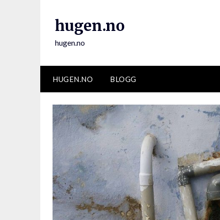
Skip
to
hugen.no
content
hugen.no
HUGEN.NO
BLOGG