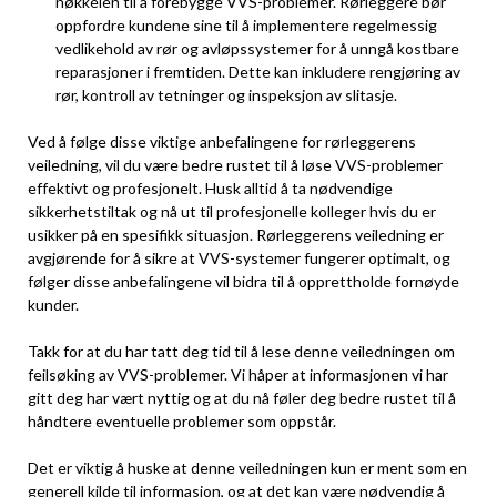
nøkkelen til å forebygge ⁤VVS-problemer. Rørleggere bør‌
oppfordre kundene sine til å implementere regelmessig
vedlikehold av rør ‍og avløpssystemer for å ​unngå kostbare
reparasjoner i fremtiden. Dette kan inkludere rengjøring av ​
rør, kontroll av tetninger og inspeksjon av slitasje.
Ved å følge disse viktige anbefalingene for rørleggerens
veiledning, vil du være bedre ‌rustet til⁢ å løse VVS-problemer
effektivt og profesjonelt. Husk alltid å ta nødvendige
sikkerhetstiltak og nå ut til profesjonelle kolleger hvis du er
usikker på en spesifikk situasjon. ⁤Rørleggerens veiledning er
avgjørende⁣ for å sikre ‌at VVS-systemer fungerer optimalt, og
følger disse anbefalingene⁢ vil bidra til å ⁤opprettholde fornøyde
‍kunder.
Takk for at du har tatt deg ⁣tid til ‍å lese denne veiledningen om
feilsøking av VVS-problemer. Vi håper at informasjonen vi har
gitt deg har vært nyttig og ​at ‌du nå føler deg bedre rustet til å
⁣håndtere eventuelle ⁤problemer som oppstår.
Det er viktig å huske at denne veiledningen kun ⁣er ment som en
generell kilde til informasjon, og⁣ at det kan være nødvendig å