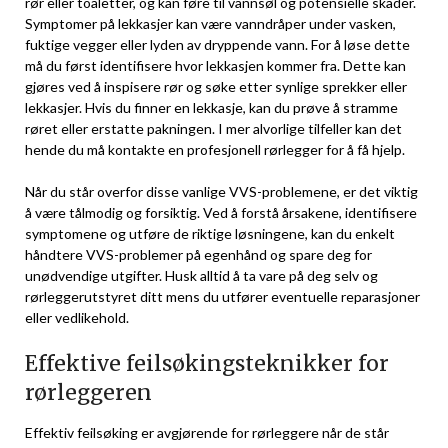
rør eller toaletter, og kan føre til vannsøl og potensielle skader.
⁢Symptomer på lekkasjer⁤ kan være⁣ vanndråper under vasken,
fuktige vegger ⁢eller lyden av dryppende vann. ​For ⁤å løse dette
må du først identifisere hvor lekkasjen kommer fra. Dette kan
gjøres ved å inspisere rør og ⁤søke etter ​synlige sprekker eller
lekkasjer. Hvis⁢ du finner en lekkasje, ⁢kan⁣ du prøve å stramme
røret eller erstatte pakningen. I mer alvorlige tilfeller kan det
hende du⁢ må kontakte en profesjonell rørlegger ⁤for å få hjelp.
Når du står overfor disse vanlige VVS-problemene, er det viktig
å være‍ tålmodig og forsiktig. Ved å forstå årsakene, identifisere
symptomene og utføre de⁣ riktige løsningene, ⁤kan du enkelt
håndtere VVS-problemer på egenhånd og spare deg for
⁣unødvendige utgifter.⁢ Husk​ alltid å ta vare på deg selv⁢ og
rørleggerutstyret ditt mens du utfører eventuelle reparasjoner
eller vedlikehold.
Effektive feilsøkingsteknikker‍ for
⁤rørleggeren
Effektiv feilsøking er avgjørende for rørleggere når de ‌står