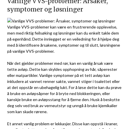
Vanlige VVS-problemer: Årsaker,
⁤symptomer og løsninger
Vanlige VVS-problemer kan være en⁢ frustrerende opplevelse,
men med riktig feilsøking og løsninger kan du enkelt takle dem
på egenhånd. Dette innlegget er ⁢en veiledning for å hjelpe⁢ deg
med ​å identifisere årsakene, symptomer og til slutt, løsningene
på vanlige⁤ VVS-problemer.
Når ‌det gjelder problemer med rør,‍ kan en vanlig årsak være
tette avløp. Dette kan skyldes opphopning⁣ av hår, såperester
eller matpartikler. Vanlige symptomer på et tett avløp kan
inkludere at vannet renner ⁣sakte, ‍vannet stiger i toalettet eller
at det oppstår en ubehagelig lukt. For å løse dette kan du⁣ prøve
å bruke en⁤ avløpsåpner for⁣ å bryte ned blokkeringen, eller
kanskje bruke en avløpsstang for å fjerne den. Husk å beskytte
deg selv ved bruk av verneutstyr ⁢og unngå å bruke kjemikalier
som​ kan skade rørene.
Et annet⁤ vanlig problem er lekkasjer. Disse kan oppstå i kraner,