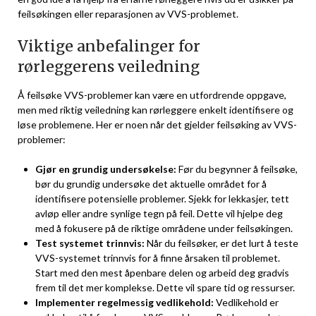
feilsøkingen eller reparasjonen av ⁢VVS-problemet.
Viktige anbefalinger for
rørleggerens veiledning
Å feilsøke VVS-problemer kan være en utfordrende oppgave,
men med riktig veiledning kan rørleggere enkelt identifisere og
løse problemene. Her ⁣er noen når det‌ gjelder‍ feilsøking av VVS-
problemer:
Gjør en grundig undersøkelse:
Før du begynner å feilsøke,
bør du grundig undersøke det aktuelle området for å
identifisere potensielle problemer. Sjekk for lekkasjer, tett
avløp eller andre synlige tegn på​ feil. Dette vil ⁣hjelpe deg
med å fokusere på de riktige områdene under feilsøkingen.
Test systemet‌ trinnvis:
Når du feilsøker, ​er det lurt å teste
VVS-systemet trinnvis for⁢ å finne årsaken til problemet.
⁢Start med den mest åpenbare delen ⁤og arbeid deg gradvis
frem til det mer komplekse. Dette ⁤vil spare tid og ressurser.
Implementer regelmessig vedlikehold:
Vedlikehold er