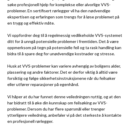
søke​ profesjonell‍ hjelp for komplekse eller alvorlige VVS-
problemer. ⁣En sertifisert ​rørlegger vil ha den nødvendige⁢
ekspertisen​ og erfaringen som trengs for ⁣å løse problemet ⁣på
en trygg⁤ og effektiv måte.
Vi ⁢oppfordrer deg til å regelmessig vedlikeholde VVS-systemet
ditt for å unngå potensielle problemer i ‌fremtiden. Det å være
oppmerksom på tegn på potensielle feil og​ ta ⁢rask handling kan
bidra til‍ å spare⁢ deg for unødvendige kostnader og stresse.
Husk at ⁢VVS-problemer kan variere ‌avhengig av boligens alder,
plassering og andre ‌faktorer. Det er derfor viktig å alltid‌ være
forsiktig og følge sikkerhetsinstruksjonene ⁤når du feilsøker
eller utfører⁤ reparasjoner på egenhånd.
Vi håper at du har funnet denne veiledningen‌ nyttig, ⁢og at ⁤den
⁣har bidratt til å øke din ​kunnskap om feilsøking av VVS-
problemer. Dersom du har flere spørsmål eller trenger
ytterligere⁤ veiledning, anbefaler vi på det sterkeste å kontakte
en ‌profesjonell rørlegger.