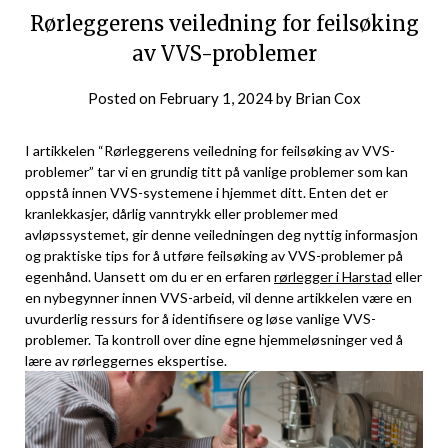
Rørleggerens veiledning for feilsøking
av VVS-problemer
Posted on
February 1, 2024
by
Brian Cox
I artikkelen “Rørleggerens veiledning for feilsøking ‍av‌ VVS-
problemer” ⁤tar vi en grundig titt på vanlige problemer som kan
oppstå innen VVS-systemene i hjemmet ditt. ‍Enten det er
kranlekkasjer, dårlig vanntrykk​ eller problemer med
avløpssystemet, gir‍ denne veiledningen deg nyttig informasjon
og ​praktiske‌ tips for å utføre feilsøking av VVS-problemer på
egenhånd. Uansett om du ⁤er en erfaren
rørlegger i Harstad
eller
en nybegynner innen VVS-arbeid, vil denne artikkelen være en
uvurderlig ressurs for å identifisere⁣ og løse vanlige VVS-
problemer. Ta ⁢kontroll over dine⁣ egne hjemmeløsninger ved å​
lære av rørleggernes ekspertise.