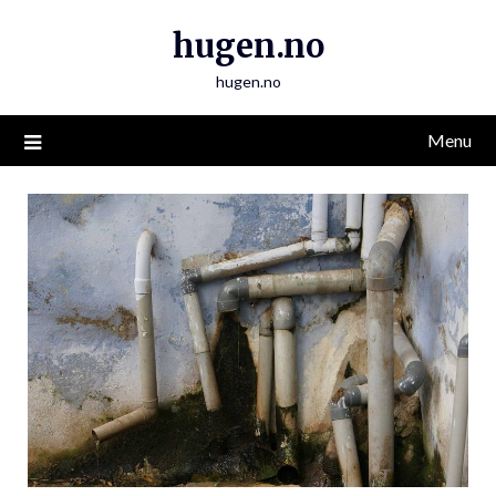
Skip
hugen.no
to
content
hugen.no
Menu