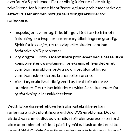
overfor VVS-problemer. Det er⁤ viktig å kjenne til de riktige
⁤teknikkene for å kunne identifisere og løse problemer raskt og
effektivt. Her er noen nyttige ⁤feilsøkingsteknikker‍ for
rørleggere:
Inspeksjon av rør og tilkoblinger:
‌Det første trinnet i
feilsøking er å inspisere rørene og ⁢tilkoblingene grundig.
Sjekk‍ for lekkasjer, tette avløp eller ‌skader som kan
forårsake VVS-problemer.
Prøv og feil:
Prøv å identifisere problemet ved å teste ulike
komponenter og systemer.⁢ For eksempel, hvis det er et
varmtvannsproblem, ⁢prøv å se om problemet ligger i
varmtvannsberederen, ⁢kranen ​eller rørene.
Verktøybruk:
Bruk riktig verktøy for å feilsøke VVS-
problemer. Dette⁣ kan inkludere⁤ trykkmålere, kameraer for
rørforskning eller ​røkkdetektor.
Ved ‌å følge disse effektive feilsøkingsteknikkene kan
rørleggere raskt‍ identifisere⁤ og løse VVS-problemer. Det er
⁤viktig å være metodisk og grundig i feilsøkingsprosessen for å
sikre at problemet blir løst på riktig måte. Husk at det er alltid
en god idé å få hjelp fra erfarne rørleggere hvis ‍du er usikker på