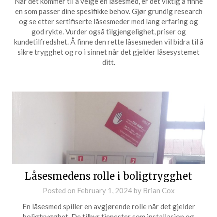
Når det kommer til å velge en låsesmed, er det viktig å finne
en som passer dine spesifikke behov. Gjør grundig research
og se etter sertifiserte låsesmeder med lang erfaring og
god rykte. Vurder også tilgjengelighet, priser og
kundetilfredshet. Å finne den rette låsesmeden vil bidra til å
sikre trygghet og ro i sinnet når det gjelder låsesystemet
ditt.
Låsesmedens rolle i boligtrygghet
Posted on
February 1, 2024
by
Brian Cox
En låsesmed spiller en avgjørende rolle når det gjelder
boligtrygghet. De tilbyr tjenester som installasjon og