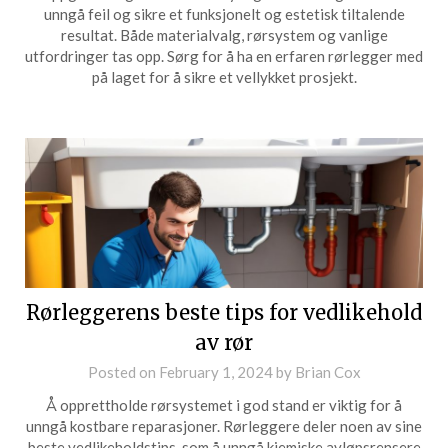
unngå feil og sikre et funksjonelt og estetisk tiltalende
resultat. Både materialvalg, rørsystem og vanlige
utfordringer tas opp. Sørg for å ha en erfaren rørlegger med
på laget for å sikre et vellykket prosjekt.
Rørleggerens beste tips for vedlikehold
av rør
Posted on
February 1, 2024
by
Brian Cox
Å opprettholde rørsystemet i god stand er viktig for å
unngå kostbare reparasjoner. Rørleggere deler noen av sine
beste vedlikeholdstips, som å unngå kjemiske avløpsrensere