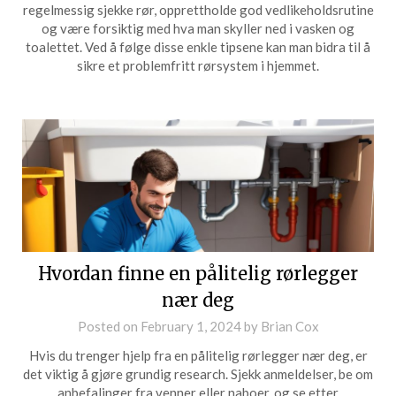
regelmessig sjekke rør, opprettholde god vedlikeholdsrutine
og være forsiktig med hva man skyller ned i vasken og
toalettet. Ved å følge disse enkle tipsene kan man bidra til å
sikre et problemfritt rørsystem i hjemmet.
Hvordan finne en pålitelig rørlegger
nær deg
Posted on
February 1, 2024
by
Brian Cox
Hvis du trenger hjelp fra en pålitelig rørlegger nær deg, er
det viktig å gjøre grundig research. Sjekk anmeldelser, be om
anbefalinger fra venner eller naboer, og se etter