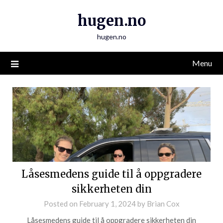
Skip
hugen.no
to
content
hugen.no
Menu
Blog
Låsesmedens guide til å oppgradere
sikkerheten din
Posted on
February 1, 2024
by
Brian Cox
Låsesmedens guide til å oppgradere sikkerheten din