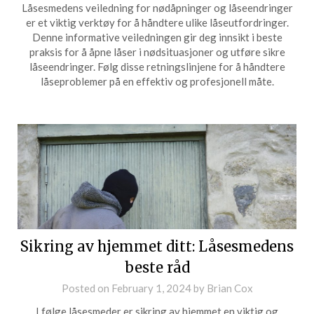
Låsesmedens veiledning for nødåpninger og låseendringer
er et viktig verktøy for å håndtere ulike låseutfordringer.
Denne informative veiledningen gir deg innsikt i beste
praksis for å åpne låser i nødsituasjoner og utføre sikre
låseendringer. Følg disse retningslinjene for å håndtere
låseproblemer på en effektiv og profesjonell måte.
Sikring av hjemmet ditt: Låsesmedens
beste råd
Posted on
February 1, 2024
by
Brian Cox
I følge låsesmeder er sikring av hjemmet en viktig og