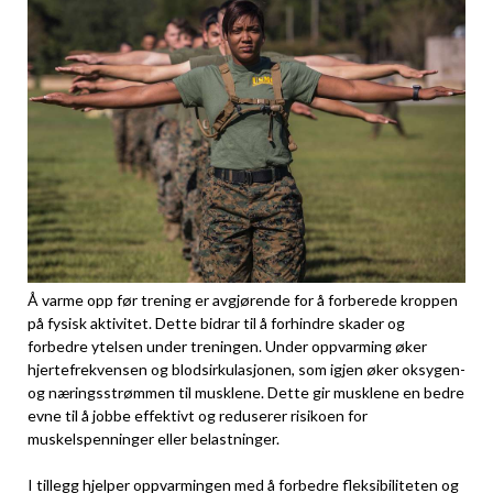
Å varme‍ opp før ⁢trening ‍er avgjørende for å forberede kroppen
på fysisk⁣ aktivitet. Dette bidrar ⁣til å‍ forhindre skader og
forbedre ​ytelsen under treningen. Under oppvarming ‌øker
hjertefrekvensen og blodsirkulasjonen, som igjen øker oksygen-
og næringsstrømmen ​til musklene. Dette gir musklene ⁣en bedre
evne til å jobbe effektivt​ og⁢ reduserer risikoen for
muskelspenninger eller ‍belastninger.
I tillegg hjelper oppvarmingen med å forbedre fleksibiliteten og