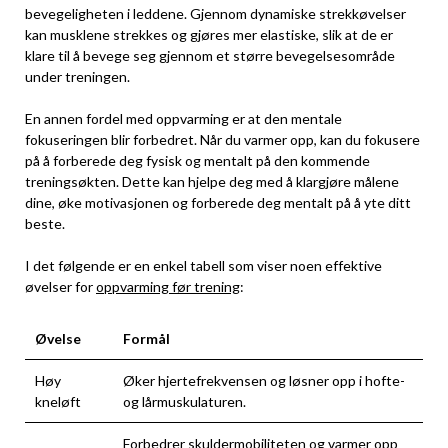
bevegeligheten i⁤ leddene. Gjennom dynamiske ​strekkøvelser
kan musklene strekkes og gjøres mer elastiske, slik at de er
klare ‍til å bevege seg gjennom et større bevegelsesområde
under treningen.
En annen​ fordel med oppvarming er at den mentale
fokuseringen blir forbedret. Når du varmer opp, kan du fokusere
‌på å forberede deg fysisk og mentalt​ på den kommende
treningsøkten. Dette kan hjelpe deg med å⁢ klargjøre målene ​
dine, øke motivasjonen og forberede deg mentalt på å yte ditt
beste.
I det⁤ følgende er en enkel tabell som viser noen effektive
øvelser ⁣for
oppvarming ​før ‌trening
:
Øvelse
Formål
Høy
Øker‌ hjertefrekvensen og løsner opp ‍i hofte-
kneløft
og lårmuskulaturen.
Forbedrer skuldermobiliteten og varmer opp