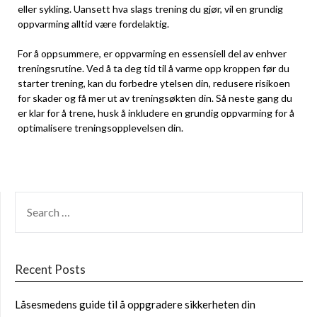
eller ‌sykling. Uansett hva slags trening du gjør, vil en ⁤grundig
oppvarming alltid være fordelaktig.
For å ‌oppsummere, er ‍oppvarming en essensiell del⁤ av enhver
treningsrutine. Ved å ⁢ta deg tid til å‌ varme opp kroppen før du‌
starter trening, kan du forbedre ⁢ytelsen din, redusere⁢ risikoen
for skader ​og få mer ut av ⁢treningsøkten din. Så neste ​gang du
er klar for å trene, husk å inkludere en grundig oppvarming for å
optimalisere treningsopplevelsen din.
SEARCH
FOR:
Recent Posts
Låsesmedens guide til å oppgradere sikkerheten din