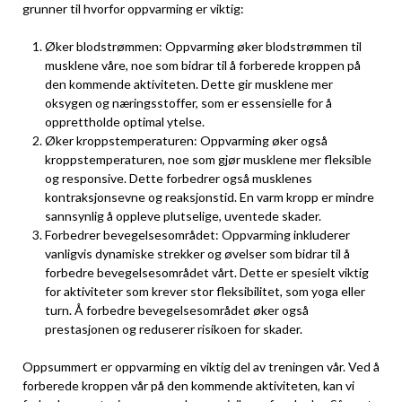
grunner til hvorfor oppvarming er​ viktig:
Øker blodstrømmen:‌ Oppvarming øker blodstrømmen til
musklene våre, noe som bidrar til å forberede kroppen på
den ​kommende aktiviteten. ​Dette gir ‌musklene mer
oksygen og ​næringsstoffer, som er⁢ essensielle‌ for å‌
opprettholde optimal ytelse.
Øker kroppstemperaturen: Oppvarming øker også‍
kroppstemperaturen, noe som gjør musklene ‍mer fleksible
og ⁢responsive. Dette forbedrer også musklenes
kontraksjonsevne og reaksjonstid.​ En varm⁤ kropp er mindre
sannsynlig​ å oppleve plutselige,⁤ uventede skader.
Forbedrer bevegelsesområdet: Oppvarming ⁤inkluderer
‍vanligvis dynamiske strekker og øvelser som bidrar ⁤til å
forbedre bevegelsesområdet ⁣vårt. Dette er⁢ spesielt viktig
for aktiviteter ⁣som krever stor ⁢fleksibilitet, som yoga⁤ eller
turn.⁢ Å‌ forbedre bevegelsesområdet‌ øker også
prestasjonen og reduserer risikoen for skader.
Oppsummert er oppvarming en viktig del av treningen vår.‍ Ved‌ å
forberede kroppen vår på den kommende aktiviteten, kan⁣ vi