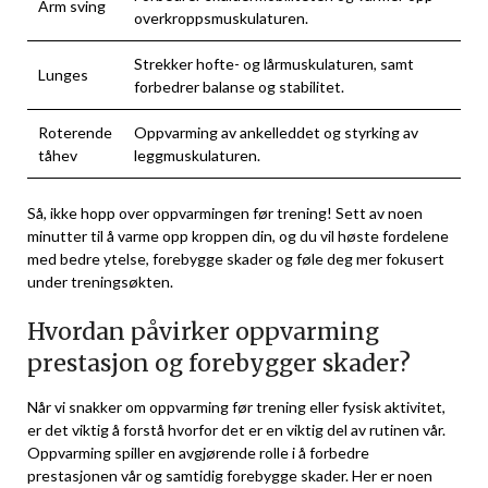
Arm sving
overkroppsmuskulaturen.
Strekker hofte- og lårmuskulaturen,​ samt
Lunges
forbedrer balanse og stabilitet.
Roterende
Oppvarming av ankelleddet og styrking av
tåhev
leggmuskulaturen.
Så, ikke hopp over ⁢oppvarmingen ‍før trening! Sett‍ av noen
minutter til å varme opp kroppen ⁣din, ⁢og du vil høste fordelene
⁢med ‌bedre ytelse, forebygge skader​ og føle deg mer fokusert
under treningsøkten.
Hvordan påvirker oppvarming
prestasjon og forebygger skader?
Når vi‌ snakker om oppvarming før trening ⁢eller fysisk aktivitet,
er det viktig å forstå hvorfor det er en viktig ‍del av rutinen vår.
Oppvarming spiller en ⁢avgjørende rolle i å forbedre
prestasjonen vår og samtidig forebygge skader. Her er noen