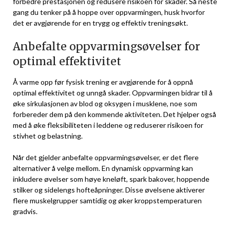
forbedre prestasjonen og redusere⁤ risikoen for skader. Så neste
gang ‍du⁤ tenker på å hoppe over ‍oppvarmingen, husk hvorfor
det er avgjørende for ⁤en‌ trygg og ⁣effektiv treningsøkt.
Anbefalte oppvarmingsøvelser for
optimal effektivitet
Å varme opp før fysisk trening er‍ avgjørende for å⁣ oppnå
optimal effektivitet og unngå skader. Oppvarmingen ⁣bidrar til å
øke sirkulasjonen av blod og oksygen⁢ i musklene, noe som
forbereder dem på den kommende⁢ aktiviteten. Det hjelper også
med å øke fleksibiliteten i leddene og reduserer risikoen⁣ for
stivhet og ‍belastning.
Når det gjelder ⁣anbefalte oppvarmingsøvelser, er det flere
⁣alternativer å velge mellom. En dynamisk ​oppvarming kan
⁢inkludere øvelser som høye kneløft, spark bakover, ‍hoppende
stilker og sidelengs hofteåpninger. Disse øvelsene aktiverer
flere muskelgrupper samtidig og øker kroppstemperaturen
gradvis.