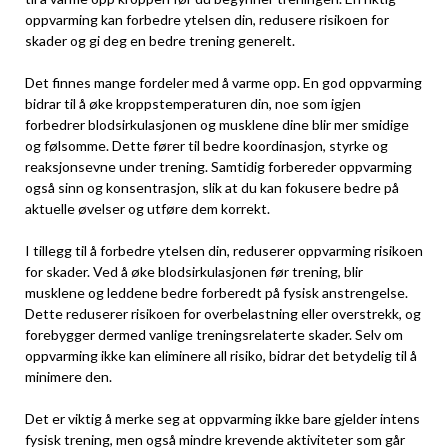
oppvarming⁢ kan forbedre ytelsen din, redusere risikoen for
skader og gi deg en bedre trening ‍generelt.
Det⁢ finnes mange fordeler med ‌å varme ​opp. En god‌ oppvarming
bidrar til⁢ å‍ øke kroppstemperaturen din, noe som igjen
forbedrer ⁢blodsirkulasjonen ⁣og ⁢musklene dine blir mer smidige
og følsomme. Dette fører til⁣ bedre koordinasjon, styrke⁣ og
reaksjonsevne under trening. Samtidig forbereder oppvarming
også sinn og konsentrasjon, slik at du kan fokusere bedre på
aktuelle øvelser og utføre dem korrekt.
I tillegg til å forbedre ⁣ytelsen din, reduserer oppvarming risikoen
for ​skader. Ved å øke blodsirkulasjonen før trening, blir⁢
musklene og⁤ leddene⁣ bedre forberedt på ⁤fysisk anstrengelse.⁣
Dette reduserer risikoen for overbelastning eller overstrekk, og
forebygger dermed vanlige treningsrelaterte skader. Selv om
oppvarming ikke kan eliminere all risiko, bidrar det betydelig til å
minimere den.
Det er viktig⁢ å merke seg at⁣ oppvarming ikke bare gjelder intens
fysisk trening, men ⁣også mindre krevende aktiviteter som går