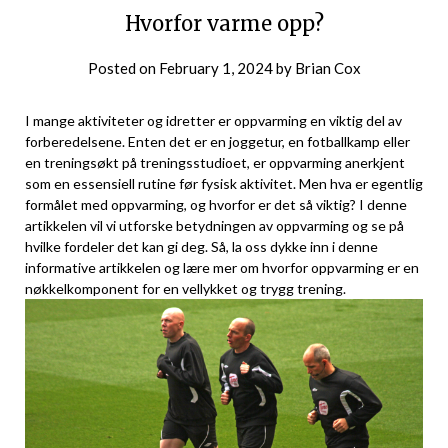
Hvorfor varme opp?
Posted on
February 1, 2024
by
Brian Cox
I⁤ mange aktiviteter og idretter er​ oppvarming en viktig del av
forberedelsene. Enten det er en joggetur, en⁣ fotballkamp eller
en treningsøkt på treningsstudioet, er⁤ oppvarming ‍anerkjent
som en essensiell rutine før fysisk aktivitet. Men hva er egentlig
formålet med oppvarming, og ‍hvorfor er ‍det så viktig? I denne
⁤artikkelen vil⁤ vi ⁣utforske betydningen⁣ av oppvarming og se på
hvilke fordeler ‍det‍ kan gi deg. ‍Så, la oss dykke‌ inn i denne
informative artikkelen og lære mer om hvorfor oppvarming er en
nøkkelkomponent​ for en vellykket⁣ og trygg ‌trening.