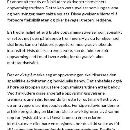
Et annet alternativ er‌ å inkludere aktive strekkøvelser ⁤i
oppvarmingsrutinen. Dette kan være øvelser som lunges, arm-
og ben-svinger, samt sakte squats. ​Disse øvelsene bidrar til å
forbedre fleksibiliteten ‌og øker bevegeligheten i leddene.
En tredje ⁢mulighet er‌ å bruke oppvarmingsøvelser som spesifikt
er rettet mot den ⁣påfølgende treningen. Hvis ‌du for eksempel
skal løpe, kan du inkludere joggeturer med gradvis økende
intensitet. Hvis du skal trene styrke, kan ⁤du fokusere ⁤på
⁤oppvarmingssett med lavere vekt, før du gradvis øker
motstandsnivået.
Det er viktig å merke seg at​ oppvarmingen skal tilpasses den
spesifikke aktiviteten⁤ og individuelle behov. Det anbefales⁢ også
å ‍høre‍ på kroppen og justere ‌oppvarmingsrutinen etter behov.
Ved å inkludere disse anbefalte oppvarmingsøvelsene i
treningsrutinen din, legger du til rette for optimal effektivitet
og en tryggere treningsopplevelse. Forhåpentligvis har denne
artikkelen gitt deg en klar forståelse av viktigheten av å ‍varme
opp før fysisk aktivitet. Uansett om du er en erfaren
idrettsutøver ⁢eller bare​ en mosjonist, bør du alltid ⁣sette​ av tid
til å varme opp kroppen før du ‌begynner treningen.‍ En riktig