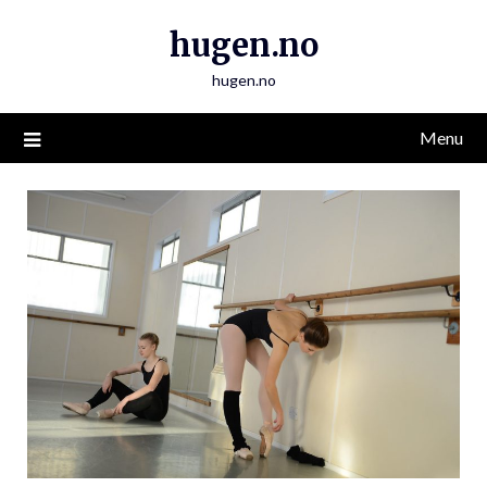
Skip
hugen.no
to
content
hugen.no
Menu